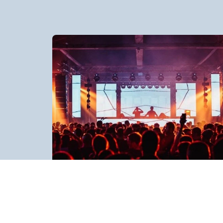
Hangar
Белград, улица Жоржа Клемансоа, 39