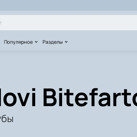
Популярное
Разделы
ovi Bitefart
убы