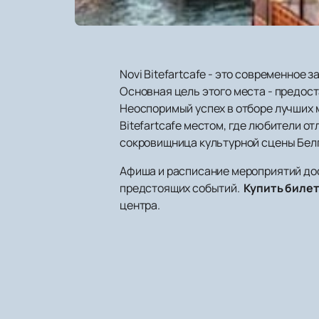
Novi Bitefartcafe - это современное
Основная цель этого места - предос
Неоспоримый успех в отборе лучших м
Bitefartcafe местом, где любители о
сокровищница культурной сцены Бел
Афиша и расписание мероприятий дост
предстоящих событий.
Купить биле
центра.