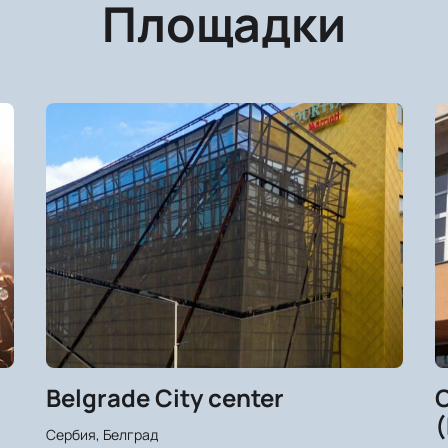
Площадки
Belgrade City center
C
(
Сербия, Белград