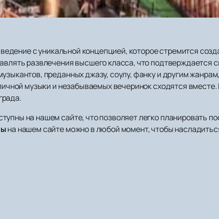
 заведение с уникальной концепцией, которое стремится соз
тавлять развлечения высшего класса, что подтверждается с
узыкантов, преданных джазу, соулу, фанку и другим жанрам,
тличной музыки и незабываемых вечеринок сходятся вместе.
града.
упны на нашем сайте, что позволяет легко планировать пос
ты
на нашем сайте можно в любой момент, чтобы насладитьс