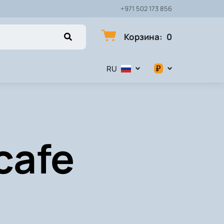
+971 502 173 856
Корзина
:
0
₽
RU
$
€
cafe
₽