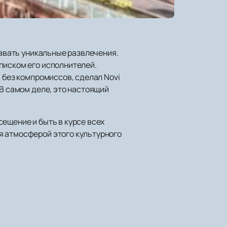
давать уникальные развлечения.
писком его исполнителей.
 без компромиссов, сделал Novi
 В самом деле, это настоящий
ещение и быть в курсе всех
я атмосферой этого культурного