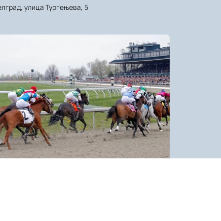
елград, улица Тургењева, 5
Hipodrom Beograd
ербия, Паштровича, 2