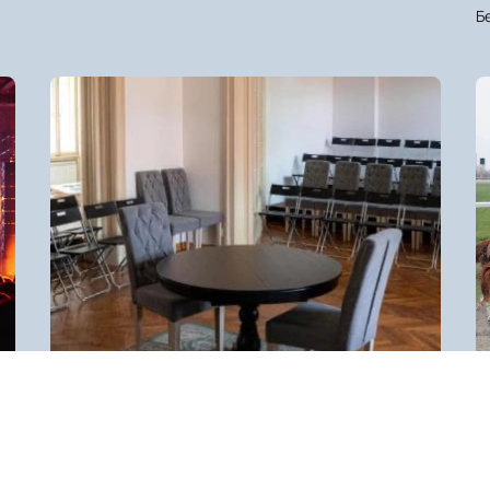
Б
Hartefakt Kuca
Сербия, Бульвар Деспота Стефана, 7
С