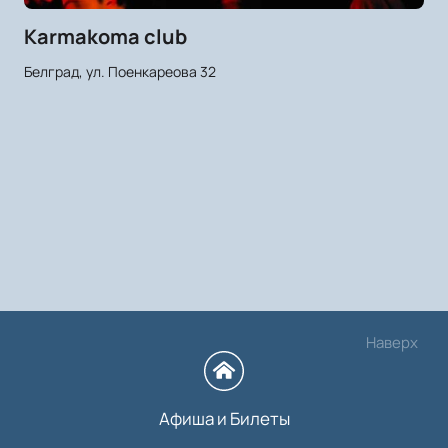
Karmakoma club
Белград, ул. Поенкареова 32
Наверх
Афиша и Билеты