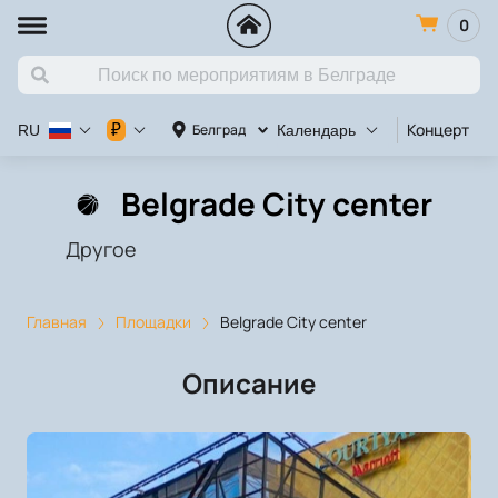
0
Концерт
К
₽
Белград
RU
Календарь
Belgrade City center
Другое
Главная
Площадки
Belgrade City center
Описание