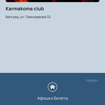
Karmakoma club
Белград, ул. Поенкареова 32
Наверх
Афиша и Билеты