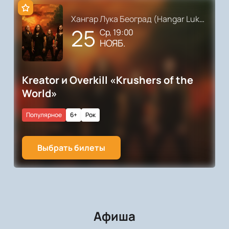
Хангар Лука Београд (Hangar Luka Beograd)
25
ср, 19:00
НОЯБ.
Kreator и Overkill «Krushers of the
World»
Популярное
6+
Рок
Выбрать билеты
Афиша