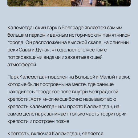
Калемегданский парк в Белграде является самым
большим парком и важным историческим памятником
города. Он расположен на высокой скале, на слиянии
реки Савы и Дуная, что делает его местом с
потрясающими видами и захватывающей
атмосферой.
Парк Калемегдан поделен на Большой и Малый парки,
которые были построены на месте, где раньше
находилось городское поле внутри Белградской
крепости. Хотя многие ошибочно называют всю
крепость Калемегдан или просто Калемегдан, на
самом деле парк занимает только часть территории
крепости и построен позже.
Крепость, включая Калемегдан, является