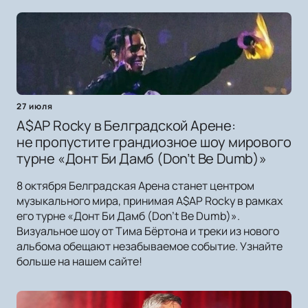
27 июля
A$AP Rocky в Белградской Арене:
не пропустите грандиозное шоу мирового
турне «Донт Би Дамб (Don’t Be Dumb)»
8 октября Белградская Арена станет центром
музыкального мира, принимая A$AP Rocky в рамках
его турне «Донт Би Дамб (Don’t Be Dumb)».
Визуальное шоу от Тима Бёртона и треки из нового
альбома обещают незабываемое событие. Узнайте
больше на нашем сайте!