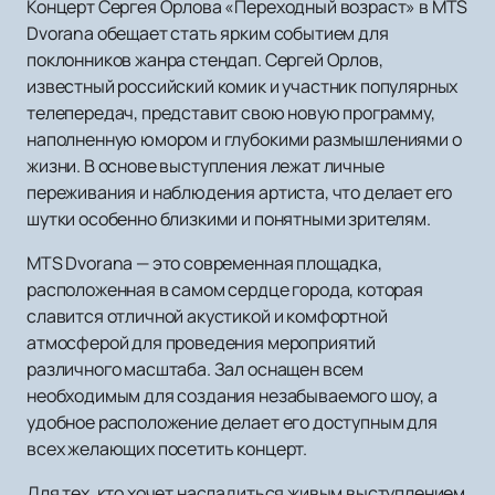
Концерт Сергея Орлова «Переходный возраст» в MTS
Dvorana обещает стать ярким событием для
поклонников жанра стендап. Сергей Орлов,
известный российский комик и участник популярных
телепередач, представит свою новую программу,
наполненную юмором и глубокими размышлениями о
жизни. В основе выступления лежат личные
переживания и наблюдения артиста, что делает его
шутки особенно близкими и понятными зрителям.
MTS Dvorana — это современная площадка,
расположенная в самом сердце города, которая
славится отличной акустикой и комфортной
атмосферой для проведения мероприятий
различного масштаба. Зал оснащен всем
необходимым для создания незабываемого шоу, а
удобное расположение делает его доступным для
всех желающих посетить концерт.
Для тех, кто хочет насладиться живым выступлением