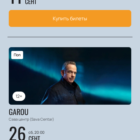
СЕНТ
Купить билеты
Поп
12+
GAROU
Сава центр (Sava Centar)
26
сб, 20:00
СЕНТ