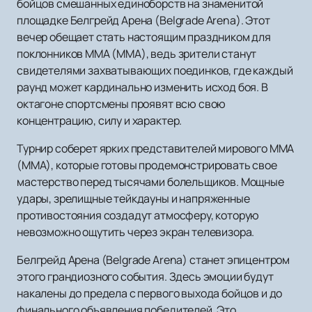
бойцов смешанных единоборств на знаменитой
площадке Белгрейд Арена (Belgrade Arena). Этот
вечер обещает стать настоящим праздником для
поклонников ММА (MMA), ведь зрители станут
свидетелями захватывающих поединков, где каждый
раунд может кардинально изменить исход боя. В
октагоне спортсмены проявят всю свою
концентрацию, силу и характер.
Турнир соберет ярких представителей мирового ММА
(MMA), которые готовы продемонстрировать свое
мастерство перед тысячами болельщиков. Мощные
удары, зрелищные тейкдауны и напряженные
противостояния создадут атмосферу, которую
невозможно ощутить через экран телевизора.
Белгрейд Арена (Belgrade Arena) станет эпицентром
этого грандиозного события. Здесь эмоции будут
накалены до предела с первого выхода бойцов и до
финального объявления победителей. Это