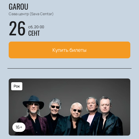
GAROU
Сава центр (Sava Centar)
26
сб, 20:00
СЕНТ
Купить билеты
Рок
16+