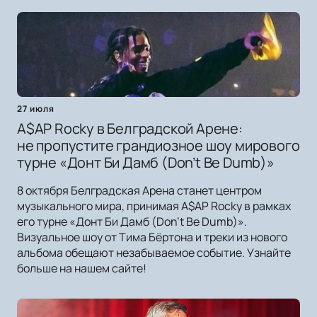
27 июля
A$AP Rocky в Белградской Арене:
не пропустите грандиозное шоу мирового
турне «Донт Би Дамб (Don’t Be Dumb)»
8 октября Белградская Арена станет центром
музыкального мира, принимая A$AP Rocky в рамках
его турне «Донт Би Дамб (Don’t Be Dumb)».
Визуальное шоу от Тима Бёртона и треки из нового
альбома обещают незабываемое событие. Узнайте
больше на нашем сайте!