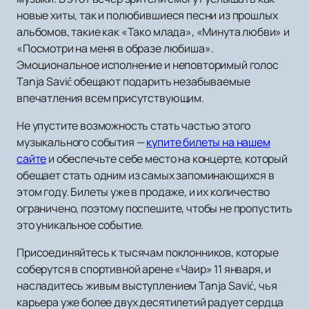
новые хиты, так и полюбившиеся песни из прошлых
альбомов, такие как «Тако млада», «Минута любви» и
«Посмотри на меня в образе любиша».
Эмоциональное исполнение и неповторимый голос
Tanja Savić обещают подарить незабываемые
впечатления всем присутствующим.
Не упустите возможность стать частью этого
музыкального события —
купите билеты на нашем
сайте
и обеспечьте себе место на концерте, который
обещает стать одним из самых запоминающихся в
этом году. Билеты уже в продаже, и их количество
ограничено, поэтому поспешите, чтобы не пропустить
это уникальное событие.
Присоединяйтесь к тысячам поклонников, которые
соберутся в спортивной арене «Чаир» 11 января, и
насладитесь живым выступлением Tanja Savić, чья
карьера уже более двух десятилетий радует сердца