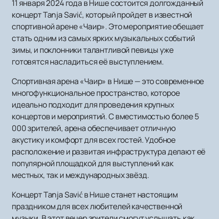
11 января 2024 года в Нише состоится долгожданный
концерт Tanja Savić, который пройдет в известной
спортивной арене «Чаир». Это мероприятие обещает
стать одним из самых ярких музыкальных событий
зимы, и поклонники талантливой певицы уже
готовятся насладиться её выступлением.
Спортивная арена «Чаир» в Нише — это современное
многофункциональное пространство, которое
идеально подходит для проведения крупных
концертов и мероприятий. С вместимостью более 5
000 зрителей, арена обеспечивает отличную
акустику и комфорт для всех гостей. Удобное
расположение и развитая инфраструктура делают её
популярной площадкой для выступлений как
местных, так и международных звёзд.
Концерт Tanja Savić в Нише станет настоящим
праздником для всех любителей качественной
музыки. В этот вечер зрители смогут услышать как