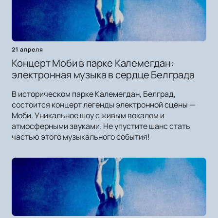
21 апреля
Концерт Моби в парке Калемегдан:
электронная музыка в сердце Белграда
В историческом парке Калемегдан, Белград,
состоится концерт легенды электронной сцены —
Моби. Уникальное шоу с живым вокалом и
атмосферными звуками. Не упустите шанс стать
частью этого музыкального события!