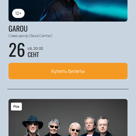
12+
GAROU
Сава центр (Sava Centar)
26
сб, 20:00
СЕНТ
Купить билеты
Рок