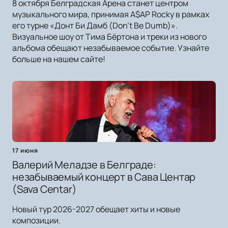
8 октября Белградская Арена станет центром
музыкального мира, принимая A$AP Rocky в рамках
его турне «Донт Би Дамб (Don’t Be Dumb)».
Визуальное шоу от Тима Бёртона и треки из нового
альбома обещают незабываемое событие. Узнайте
больше на нашем сайте!
17 июня
Валерий Меладзе в Белграде:
незабываемый концерт в Сава Центар
(Sava Centar)
Новый тур 2026-2027 обещает хиты и новые
композиции.