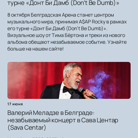
турне «Донт Би Дамб (Don’t Be Dumb)»
8 октября Белградская Арена станет центром
музыкального мира, принимая A$AP Rocky в рамках
его турне «Донт Би Дамб (Don’t Be Dumb)».
Визуальное шоу от Тима Бёртона и треки из нового
альбома обещают незабываемое событие. Узнайте
больше на нашем сайте!
17 июня
Валерий Меладзе в Белграде:
незабываемый концерт в Сава Центар
(Sava Centar)