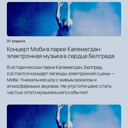
21 апреля
Концерт Моби в парке Калемегдан:
электронная музыка в сердце Белграда
В историческом парке Калемегдан, Белград,
состоится концерт легенды электронной сцены —
Моби. Уникальное шоу с живым вокалом и
атмосферными звуками. Не упустите шанс стать
частью этого музыкального события!