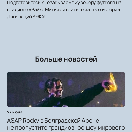
Подготовьтесь к незабываемому вечеру футбола на
стадионе «Райко Митич» и станьте частью истории
Лиги наций УЕФА!
Больше новостей
27 июля
A$AP Rocky в Белградской Арене:
не пропустите грандиозное шоу мирового