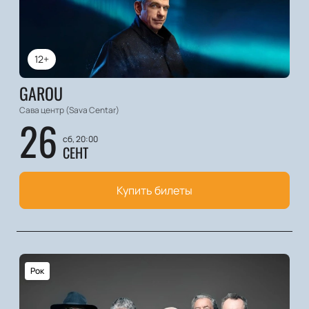
12+
GAROU
Сава центр (Sava Centar)
26
сб, 20:00
СЕНТ
Купить билеты
Рок