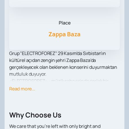
Place
Zappa Baza
Grup "ELECTROFOREZ" 29 Kasım'da Sırbistan'ın
kültürel açıdan zengin şehri Zappa Baza'da
gerçekleşecek olan beklenen konserini duyurmaktan
mutluluk duyuyor.
«ELECTROFOREZ» - müzik sahnesinde parlak bir
fenomen, ilk kez synth-pop ve elektronik unsurları
Read more...
ustaca birleştirerek aynı zamanda tuhaf, melodik ve
akılda kalıcı bir ses yarattılar. 2012 yılında Ivan
Kurochkin ve Vitaly Talyzin tarafından kurulan grup,
Why Choose Us
kendisini Rus elektronik müziğinin en alakalı ve canlı
fenomenlerinden biri olarak kabul ettirdi.
We care that you’re left with only bright and