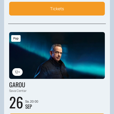
Tickets
Pop
12+
GAROU
Sava Centar
26
Sa, 20:00
SEP