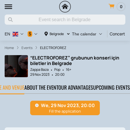
0
Concert
$
Belgrade
EN
The calendar
Home
Events
ELECTROFOREZ
“ELECTROFOREZ” grubunun konseri için
biletler in Belgrade
Zappa Baza
Pop
16+
29 Nov 2023
20:00
TE AND VENUE
ABOUT THE EVENT
OUR ADVANTAGES
UPCOMING EVENTS