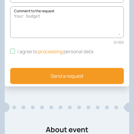
Comment to the request
0
/
100
I agree to
processing
personal data
.
Send a request
About event