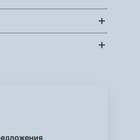
нителей, музыкальные фестивали,
.
ъявления организаторами
ра и покупки билетов.
берите интересующее событие,
 будет отправлен на указанный
редложения