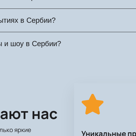
обытия в разных форматах.
ходят концерты мировых и региональных испол
ытиях в Сербии?
ые соревнования и другие культурные события
пополняется новыми мероприятиями. После об
ы и шоу в Сербии?
мация о них становится доступна для просмот
ия, проходящие в разных городах Сербии. Вы
ормите заказ. После оплаты электронный билет
ают нас
олько яркие
Уникальные п