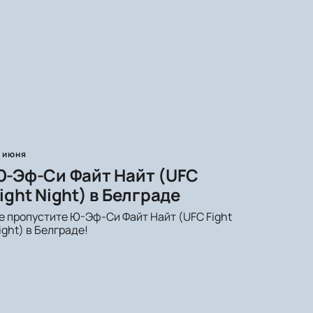
5 июня
Ю-Эф-Си Файт Найт (UFC
ight Night) в Белграде
е пропустите Ю-Эф-Си Файт Найт (UFC Fight
ight) в Белграде!