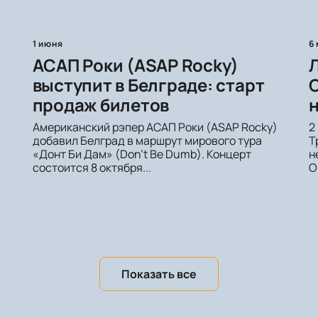
1 июня
6
АСАП Роки (ASAP Rocky)
Л
выступит в Белграде: старт
С
продаж билетов
н
Американский рэпер АСАП Роки (ASAP Rocky)
2
добавил Белград в маршрут мирового тура
Т
«Донт Би Дам» (Don't Be Dumb). Концерт
н
состоится 8 октября...
О
Показать все