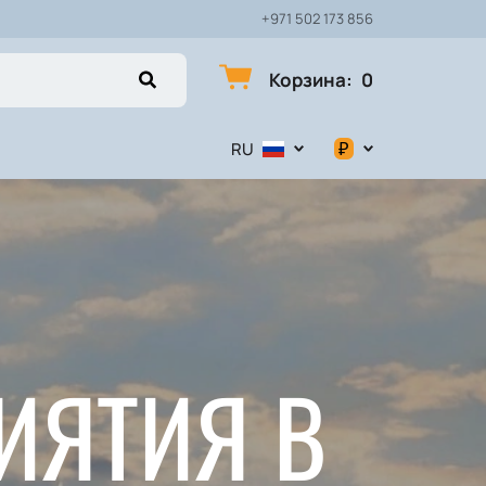
+971 502 173 856
Корзина
:
0
₽
RU
$
€
₽
ИЯТИЯ В