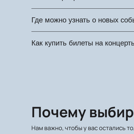
турниры и городские культурные с
В течение 2026 года в стране про
Где можно узнать о новых соб
театральные постановки, спортивн
Афиша на нашем сайте постоянно 
Как купить билеты на концерт
концертов, фестивалей и шоу инфор
На нашем сайте собраны мероприят
ознакомьтесь со схемой зала и оф
адрес электронной почты.
Почему выбир
Нам важно, чтобы у вас остались т