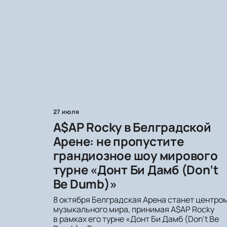
27 июля
A$AP Rocky в Белградской
Арене: не пропустите
грандиозное шоу мирового
турне «Донт Би Дамб (Don’t
Be Dumb)»
8 октября Белградская Арена станет центро
музыкального мира, принимая A$AP Rocky
в рамках его турне «Донт Би Дамб (Don’t Be