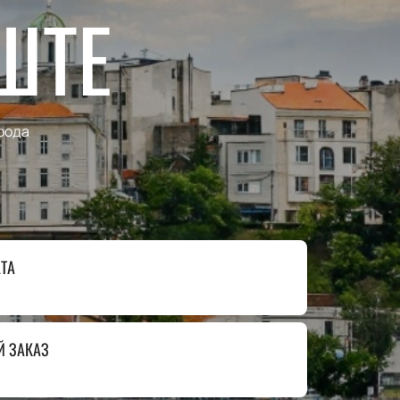
ШТЕ
рода
ТА
Й ЗАКАЗ