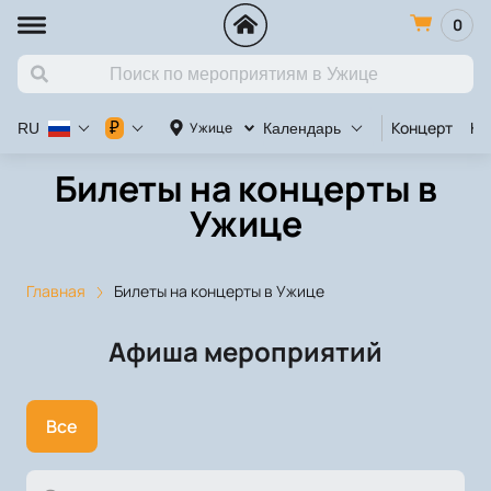
0
Концерт
Ко
₽
Ужице
RU
Календарь
Билеты на концерты в
Ужице
Главная
Билеты на концерты в Ужице
Афиша мероприятий
Все