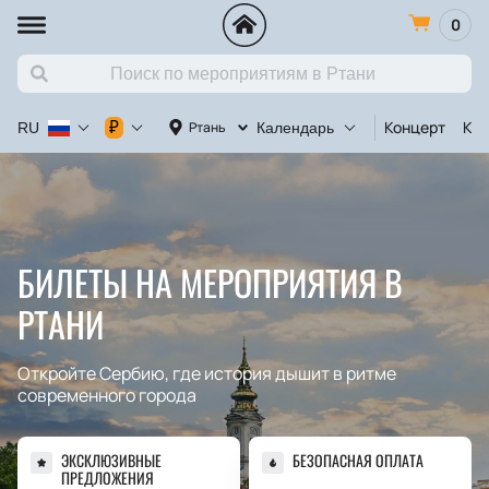
0
Концерт
Кон
₽
Ртань
RU
Календарь
БИЛЕТЫ НА МЕРОПРИЯТИЯ В
РТАНИ
Откройте Сербию, где история дышит в ритме
современного города
ЭКСКЛЮЗИВНЫЕ
БЕЗОПАСНАЯ ОПЛАТА
ПРЕДЛОЖЕНИЯ