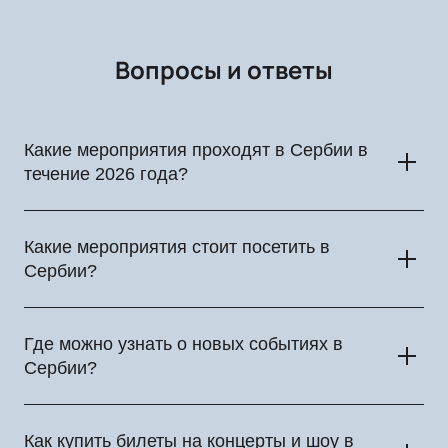
Вопросы и ответы
Какие мероприятия проходят в Сербии в
течение 2026 года?
В течение года в Белграде и других городах проходят
концерты, фестивали, театральные постановки,
Какие мероприятия стоит посетить в
спортивные турниры и городские культурные события в
Сербии?
разных форматах.
В течение 2026 года в стране проходят концерты мировых
и региональных исполнителей, музыкальные фестивали,
Где можно узнать о новых событиях в
театральные постановки, спортивные соревнования и
Сербии?
другие культурные события.
Афиша на нашем сайте постоянно пополняется новыми
мероприятиями. После объявления организаторами
Как купить билеты на концерты и шоу в