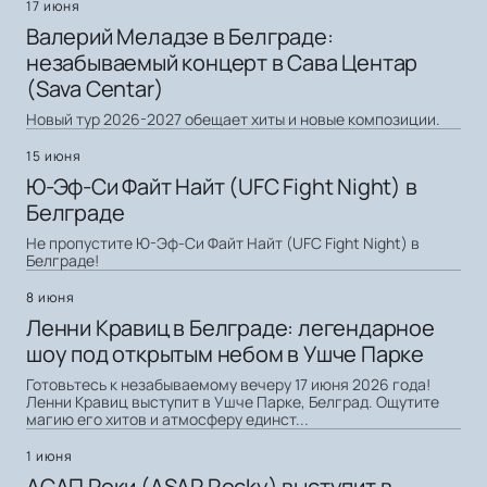
17 июня
Валерий Меладзе в Белграде:
незабываемый концерт в Сава Центар
(Sava Centar)
Новый тур 2026-2027 обещает хиты и новые композиции.
15 июня
Ю-Эф-Си Файт Найт (UFC Fight Night) в
Белграде
Не пропустите Ю-Эф-Си Файт Найт (UFC Fight Night) в
Белграде!
8 июня
Ленни Кравиц в Белграде: легендарное
шоу под открытым небом в Ушче Парке
Готовьтесь к незабываемому вечеру 17 июня 2026 года!
Ленни Кравиц выступит в Ушче Парке, Белград. Ощутите
магию его хитов и атмосферу единст...
1 июня
АСАП Роки (ASAP Rocky) выступит в