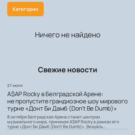
Категории
Ничего не найдено
Свежие новости
27 июля
A$AP Rocky в Белградской Арене:
не пропустите грандиозное шоу мирового
турне «Донт Би Дамб (Don’t Be Dumb)»
8 октября Белградская Арена станет центром
музыкального мира, принимая A$AP Rocky в рамках его
турне «Донт Би Дамб (Don’t Be Dumb)». Визуаль...