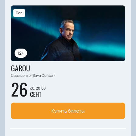
Поп
12+
GAROU
Сава центр (Sava Centar)
26
сб, 20:00
СЕНТ
Купить билеты