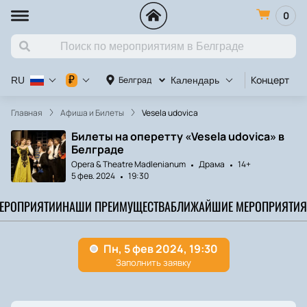
0
Концерт
К
₽
Белград
RU
Календарь
Главная
Афиша и Билеты
Vesela udovica
Билеты на оперетту «Vesela udovica» в
Белграде
Opera & Theatre Madlenianum
Драма
14+
5 фев. 2024
19:30
МЕРОПРИЯТИИ
НАШИ ПРЕИМУЩЕСТВА
БЛИЖАЙШИЕ МЕРОПРИЯТИЯ