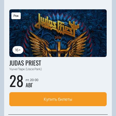
Рок
16+
JUDAS PRIEST
Ушче Парк (Usce Park)
28
пт, 20:00
АВГ
Купить билеты