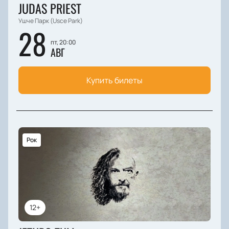
JUDAS PRIEST
Ушче Парк (Usce Park)
28
пт, 20:00
АВГ
Купить билеты
Рок
12+