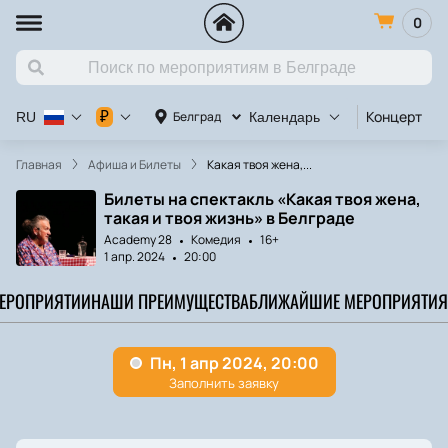
0
Концерт
К
₽
Белград
RU
Календарь
Главная
Афиша и Билеты
Какая твоя жена,...
Билеты на спектакль «Какая твоя жена,
такая и твоя жизнь» в Белграде
Academy 28
Комедия
16+
1 апр. 2024
20:00
МЕРОПРИЯТИИ
НАШИ ПРЕИМУЩЕСТВА
БЛИЖАЙШИЕ МЕРОПРИЯТИЯ