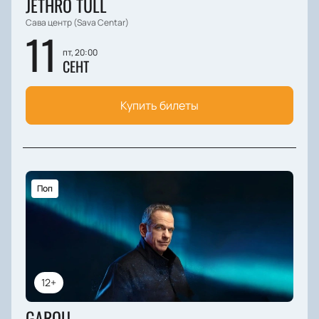
JETHRO TULL
Сава центр (Sava Centar)
11
пт, 20:00
СЕНТ
Купить билеты
Поп
12+
GAROU