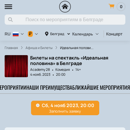
0
Концерт
К
₽
Белград
RU
Календарь
Главная
Афиша и Билеты
Идеальная полови...
Билеты на спектакль «Идеальная
половина» в Белграде
Academy 28
Комедия
14+
4 нояб. 2023
20:00
МЕРОПРИЯТИИ
НАШИ ПРЕИМУЩЕСТВА
БЛИЖАЙШИЕ МЕРОПРИЯТИЯ