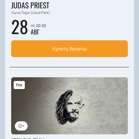
JUDAS PRIEST
Ушче Парк (Usce Park)
28
пт, 20:00
АВГ
Купить билеты
Рок
12+