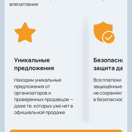
которыми вы точно сможете блеснуть в компании,
впечатления
добавив пару-тройку собственных фраз! Разговор
получится пикантным, интересным, местами
чуточку неловким, а от того душевным и
уморительно смешным! Расслабьтесь и получайте
свой заряд позитива!
Уникальные
Безопасная 
предложения
защита данн
Находим уникальные
Все платежи про
предложения от
защищённые шлю
организаторов и
не сохраняются 
проверенных продавцов —
в безопасности.
даже те, которых уже нет в
официальной продаже.