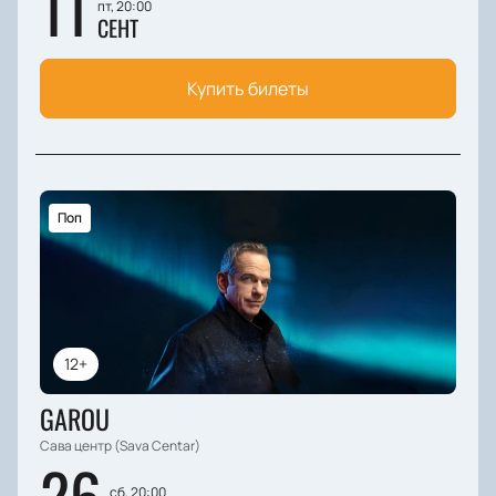
11
пт, 20:00
СЕНТ
Купить билеты
Поп
12+
GAROU
Сава центр (Sava Centar)
26
сб, 20:00