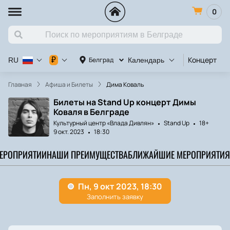
0
Концерт
К
₽
Белград
RU
Календарь
Главная
Афиша и Билеты
Дима Коваль
Билеты на Stand Up концерт Димы
Коваля в Белграде
Культурный центр «Влада Дивлян»
Stand Up
18+
9 окт. 2023
18:30
МЕРОПРИЯТИИ
НАШИ ПРЕИМУЩЕСТВА
БЛИЖАЙШИЕ МЕРОПРИЯТИЯ