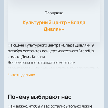
Площадка
Культурный центр «Влада
Дивлян»
На сцене Культурного центра «Влада Дивлян» 9
октября состоится концерт известного StandUp-
комика Димы Коваля.
Вечер ироничного тонкого юмора вам
гарантирован! За умение шутить в той плоскости, о
которой многие просто стесняются говорить вслух,
Читать дальше...
выступления этого артиста можно назвать
вакциной от закомплексованности и зажатости!
Уверены, что часть шуток этого вечера пополнит
Почему выбирают нас
ваш цитатник.
Приготовьтесь запоминать и записывать шутки,
Нам важно, чтобы у вас остались только яркие