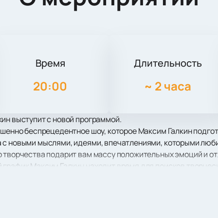
Время
Длительность
20:00
~
2 часа
ин выступит с новой программой.
ршенно беспрецедентное шоу, которое Максим Галкин подгот
 с новыми мыслями, идеями, впечатлениями, которыми люб
о творчества подарит вам массу положительных эмоций и от
 график Максим Галкин находит время для поисков творческ
дых и увлечения.
шоу, которое для вас подготовил Максим Галкин!