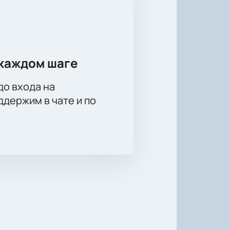
каждом шаге
до входа на
держим в чате и по