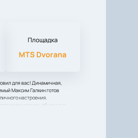
Площадка
MTS Dvorana
овил для вас! Динамичная,
имый Максим Галкин готов
личного настроения.
ого вдохновения, общения с