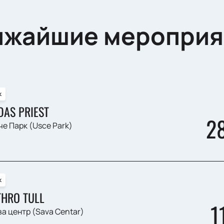
ижайшие мероприя
к
DAS PRIEST
2
е Парк (Usce Park)
к
THRO TULL
1
а центр (Sava Centar)