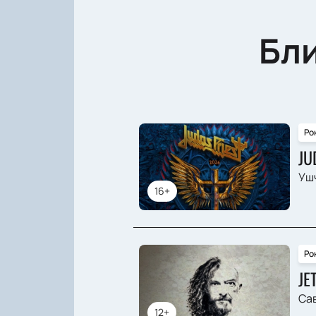
Бл
Ро
JU
Ушч
16+
Ро
JE
Сав
12+