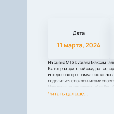
Дата
11 марта, 2024
На сцене MTS Dvorana Максим Галк
В этот раз зрителей ожидает сове
интересная программа составлена
поделиться с поклонниками своег
Несмотря на напряженный рабочий
родными и близкими, а также на от
Читать дальше...
Станьте одним из тех, кто увидит 