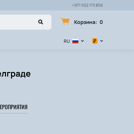
+971 502 173 856
Корзина
:
0
₽
RU
$
€
елграде
₽
ЕРОПРИЯТИЯ