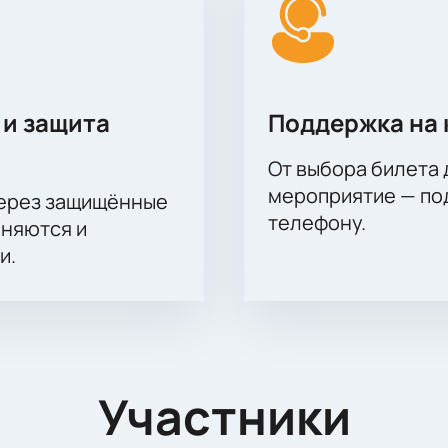
 и защита
Поддержка на 
От выбора билета 
мероприятие — под
через защищённые
телефону.
аняются и
и.
Участники