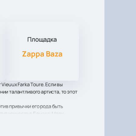
Площадка
Zappa Baza
Vieuux Farka Toure. Если вы
ии талантливого артиста, то этот
отив привычки его рода быть
тут искусств в Бамако, Мали.
«Les Racines» означает «корн» и
re в Бамако и включает в себя
 Диабате и Маду Траоре.