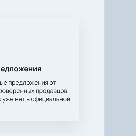
 насладиться невероятным
 вселенную сильных и настоящих
редложения
ые предложения от
проверенных продавцов
х уже нет в официальной