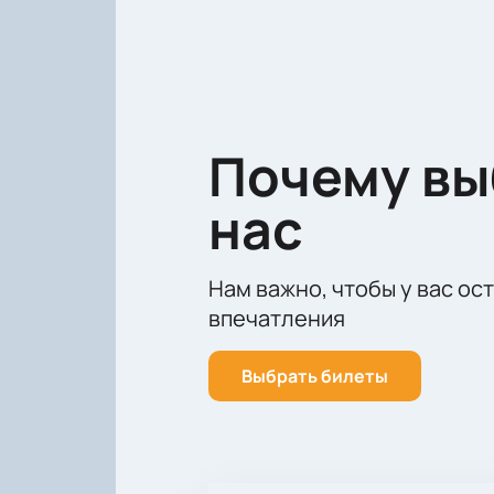
21 сентября в Zappa Baza состоит
мастерством и талантом этого исп
эмоций, которые привнесет в вашу 
Почему в
нас
Нам важно, чтобы у вас ос
впечатления
Выбрать билеты