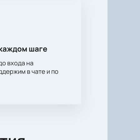
каждом шаге
до входа на
держим в чате и по