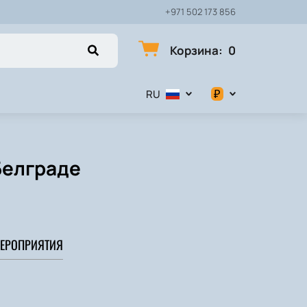
+971 502 173 856
Корзина
:
0
₽
RU
$
€
 Белграде
₽
ЕРОПРИЯТИЯ