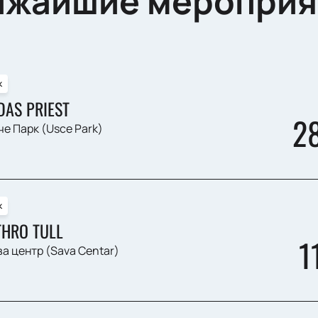
ижайшие мероприя
к
DAS PRIEST
2
е Парк (Usce Park)
к
THRO TULL
1
а центр (Sava Centar)