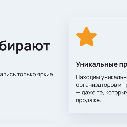
ся концерт Vieuux Farka Toure. Это уникальная возможность
олнителя. Покупайте билеты на нашем сайте и окунитесь во
жизнь Vieuux Farka Toure. Не упустите этот шанс!
ыбирают
Уникальные п
тались только яркие
Находим уникальн
организаторов и 
— даже те, которы
продаже.