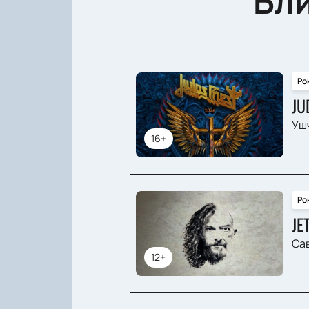
Бл
Ро
JU
Ушч
16+
Ро
JE
Сав
12+