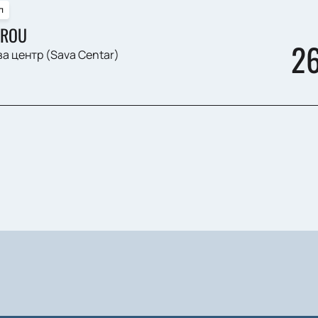
п
ROU
2
а центр (Sava Centar)