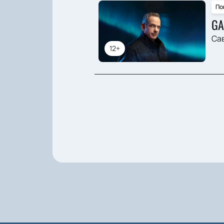
По
GA
Сав
12+