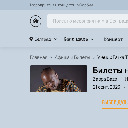
Мероприятия и концерты в Сербии
Концерт
Белград
Календарь
Главная
Афиша и Билеты
Vieuux Farka T
Билеты н
Zappa Baza
И
21 сент. 2023
ВЫБОР ДАТЫ