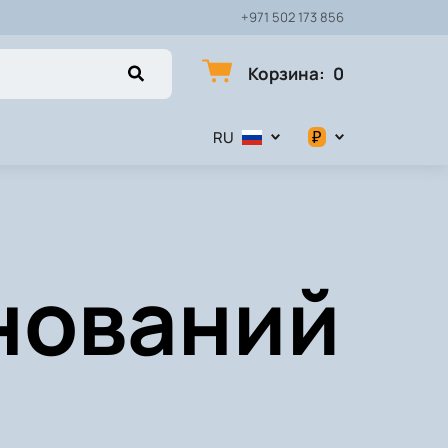
+971 502 173 856
Корзина
:
0
₽
RU
$
€
нований
₽