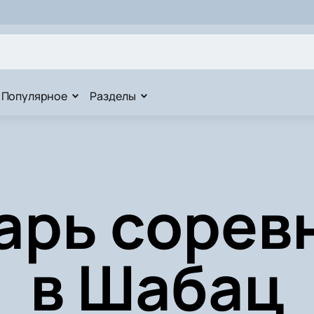
Популярное
Разделы
арь сорев
в Шабац